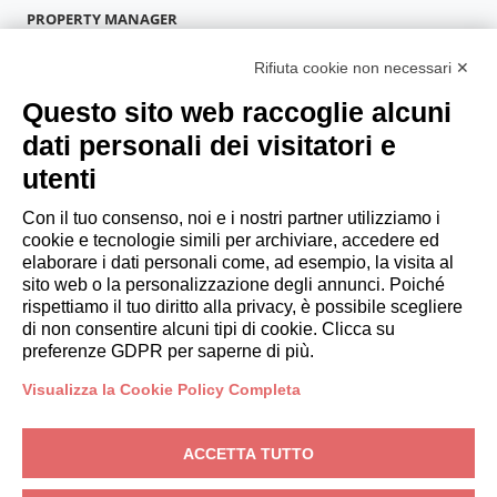
PROPERTY MANAGER
Diventa Partner
Rifiuta cookie non necessari ✕
Italianway Academy
OSPITI
Questo sito web raccoglie alcuni
Prenota un soggiorno
dati personali dei visitatori e
Soggiorni lunghi
utenti
Esperienze per gli ospiti
Sconti per gli ospiti
Con il tuo consenso, noi e i nostri partner utilizziamo i
cookie e tecnologie simili per archiviare, accedere ed
Convenzioni per Aziende
elaborare i dati personali come, ad esempio, la visita al
sito web o la personalizzazione degli annunci. Poiché
rispettiamo il tuo diritto alla privacy, è possibile scegliere
booking@italianway.house
di non consentire alcuni tipi di cookie. Clicca su
+390286882952
preferenze GDPR per saperne di più.
Visualizza la Cookie Policy Completa
Sede operativa:
Via Luisa Battistotti Sassi 11 - 20133 MI
Sede legale:
Via Luisa Battistotti Sassi 11 - 20133 MI
ACCETTA TUTTO
Italianway SPA
P.IVA: 08839180968 -
PMI Innovativa
Privacy
-
Condizioni
-
Cookies
-
Whistleblowing