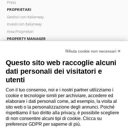
Press
PROPRIETARI
Gestisci con Italianway
Investi con Italianway
Area Proprietari
PROPERTY MANAGER
Diventa Partner
Rifiuta cookie non necessari ✕
Italianway Academy
OSPITI
Questo sito web raccoglie alcuni
Prenota un soggiorno
dati personali dei visitatori e
Soggiorni lunghi
utenti
Esperienze per gli ospiti
Sconti per gli ospiti
Con il tuo consenso, noi e i nostri partner utilizziamo i
cookie e tecnologie simili per archiviare, accedere ed
Convenzioni per Aziende
elaborare i dati personali come, ad esempio, la visita al
sito web o la personalizzazione degli annunci. Poiché
rispettiamo il tuo diritto alla privacy, è possibile scegliere
booking@italianway.house
di non consentire alcuni tipi di cookie. Clicca su
+390286882952
preferenze GDPR per saperne di più.