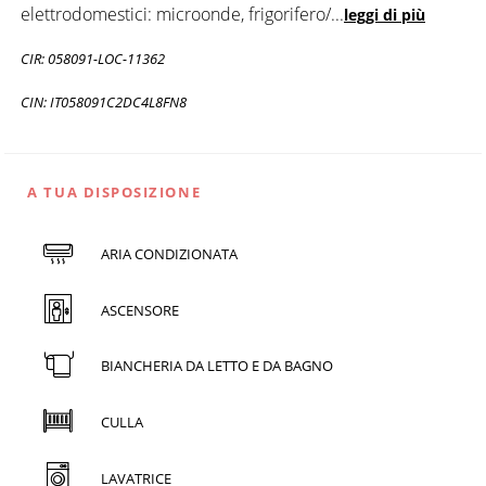
elettrodomestici: microonde, frigorifero/
...
leggi di più
CIR: 058091-LOC-11362
CIN: IT058091C2DC4L8FN8
A TUA DISPOSIZIONE
ARIA CONDIZIONATA
ASCENSORE
BIANCHERIA DA LETTO E DA BAGNO
CULLA
LAVATRICE