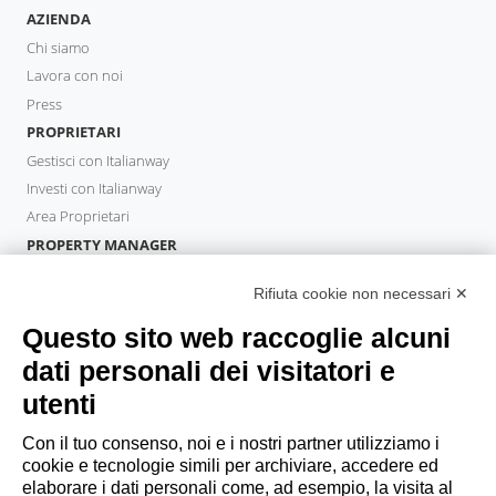
AZIENDA
Chi siamo
Lavora con noi
Press
PROPRIETARI
Gestisci con Italianway
Investi con Italianway
Area Proprietari
PROPERTY MANAGER
Diventa Partner
Rifiuta cookie non necessari ✕
Italianway Academy
OSPITI
Questo sito web raccoglie alcuni
Prenota un soggiorno
dati personali dei visitatori e
Soggiorni lunghi
utenti
Esperienze per gli ospiti
Sconti per gli ospiti
Con il tuo consenso, noi e i nostri partner utilizziamo i
cookie e tecnologie simili per archiviare, accedere ed
Convenzioni per Aziende
elaborare i dati personali come, ad esempio, la visita al