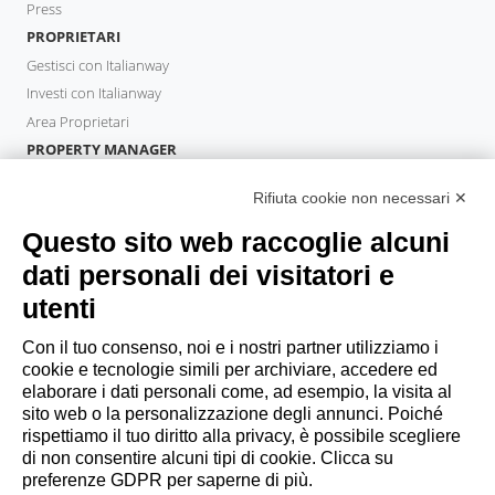
Press
PROPRIETARI
Gestisci con Italianway
Investi con Italianway
Area Proprietari
PROPERTY MANAGER
Diventa Partner
Rifiuta cookie non necessari ✕
Italianway Academy
OSPITI
Questo sito web raccoglie alcuni
Prenota un soggiorno
dati personali dei visitatori e
Soggiorni lunghi
utenti
Esperienze per gli ospiti
Sconti per gli ospiti
Con il tuo consenso, noi e i nostri partner utilizziamo i
cookie e tecnologie simili per archiviare, accedere ed
Convenzioni per Aziende
elaborare i dati personali come, ad esempio, la visita al
sito web o la personalizzazione degli annunci. Poiché
rispettiamo il tuo diritto alla privacy, è possibile scegliere
booking@italianway.house
di non consentire alcuni tipi di cookie. Clicca su
+390286882952
preferenze GDPR per saperne di più.