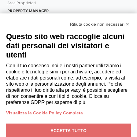
Area Proprietari
PROPERTY MANAGER
Diventa Partner
Rifiuta cookie non necessari ✕
Italianway Academy
OSPITI
Questo sito web raccoglie alcuni
Prenota un soggiorno
dati personali dei visitatori e
Soggiorni lunghi
utenti
Esperienze per gli ospiti
Sconti per gli ospiti
Con il tuo consenso, noi e i nostri partner utilizziamo i
cookie e tecnologie simili per archiviare, accedere ed
Convenzioni per Aziende
elaborare i dati personali come, ad esempio, la visita al
sito web o la personalizzazione degli annunci. Poiché
rispettiamo il tuo diritto alla privacy, è possibile scegliere
booking@italianway.house
di non consentire alcuni tipi di cookie. Clicca su
+390286882952
preferenze GDPR per saperne di più.
Visualizza la Cookie Policy Completa
Sede operativa:
Via Luisa Battistotti Sassi 11 - 20133 MI
Sede legale:
Via Luisa Battistotti Sassi 11 - 20133 MI
ACCETTA TUTTO
Italianway SPA
P.IVA: 08839180968 -
PMI Innovativa