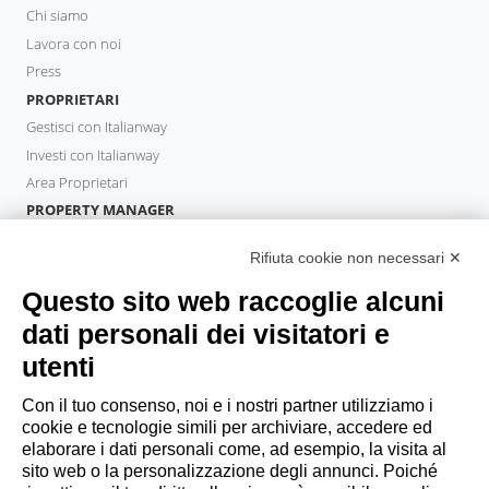
Chi siamo
Lavora con noi
Press
PROPRIETARI
Gestisci con Italianway
Investi con Italianway
Area Proprietari
PROPERTY MANAGER
Diventa Partner
Rifiuta cookie non necessari ✕
Italianway Academy
OSPITI
Questo sito web raccoglie alcuni
Prenota un soggiorno
dati personali dei visitatori e
Soggiorni lunghi
utenti
Esperienze per gli ospiti
Sconti per gli ospiti
Con il tuo consenso, noi e i nostri partner utilizziamo i
cookie e tecnologie simili per archiviare, accedere ed
Convenzioni per Aziende
elaborare i dati personali come, ad esempio, la visita al
sito web o la personalizzazione degli annunci. Poiché