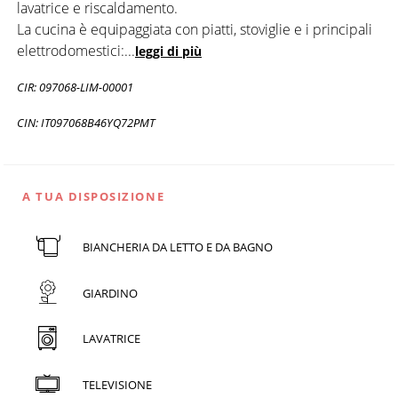
lavatrice e riscaldamento.
La cucina è equipaggiata con piatti, stoviglie e i principali
elettrodomestici:
...
leggi di più
CIR: 097068-LIM-00001
CIN: IT097068B46YQ72PMT
A TUA DISPOSIZIONE
BIANCHERIA DA LETTO E DA BAGNO
GIARDINO
LAVATRICE
TELEVISIONE