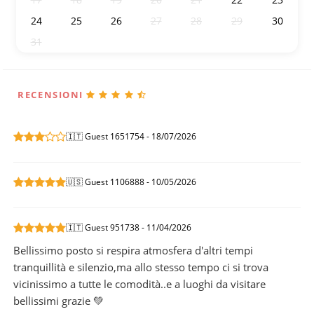
24
25
26
27
28
29
30
31
1
2
3
4
5
6
RECENSIONI
🇮🇹 Guest 1651754 - 18/07/2026
🇺🇸 Guest 1106888 - 10/05/2026
🇮🇹 Guest 951738 - 11/04/2026
Bellissimo posto si respira atmosfera d'altri tempi
tranquillità e silenzio,ma allo stesso tempo ci si trova
vicinissimo a tutte le comodità..e a luoghi da visitare
bellissimi grazie 💚