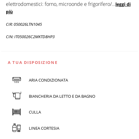
elettrodomestici: forno, microonde e frigorifero/
...
leggi di
più
CIR: 050026LTN1045
CIN: IT050026C2MKTD8HP3
A TUA DISPOSIZIONE
ARIA CONDIZIONATA
BIANCHERIA DA LETTO E DA BAGNO
CULLA
LINEA CORTESIA