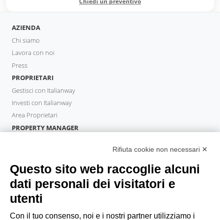
Chiedi un preventivo
AZIENDA
Chi siamo
Lavora con noi
Press
PROPRIETARI
Gestisci con Italianway
Investi con Italianway
Area Proprietari
PROPERTY MANAGER
Diventa Partner
Rifiuta cookie non necessari ✕
Italianway Academy
OSPITI
Questo sito web raccoglie alcuni
Prenota un soggiorno
dati personali dei visitatori e
Soggiorni lunghi
utenti
Esperienze per gli ospiti
Sconti per gli ospiti
Con il tuo consenso, noi e i nostri partner utilizziamo i