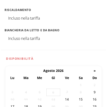
RISCALDAMENTO
Incluso nella tariffa
BIANCHERIA DA LETTO E DA BAGNO
Incluso nella tariffa
DISPONIBILITÀ
Agosto 2026
»
Lu
Ma
Me
Gi
Ve
Sa
Do
27
28
29
30
31
1
2
3
4
5
7
8
9
6
10
11
12
14
15
16
13
17
18
19
20
21
22
23