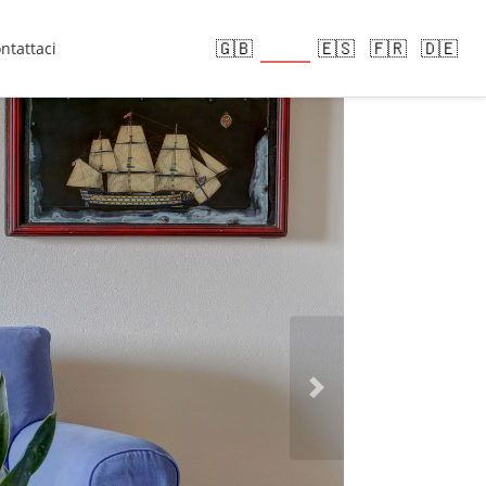
🇮🇹
🇬🇧
🇪🇸
🇫🇷
🇩🇪
ntattaci