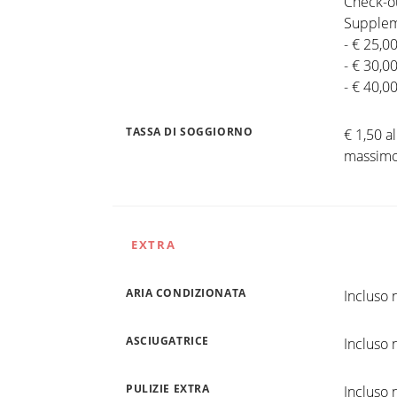
Check-ou
Supplem
- € 25,0
- € 30,0
- € 40,0
TASSA DI SOGGIORNO
€ 1,50 a
massimo 
EXTRA
ARIA CONDIZIONATA
Incluso n
ASCIUGATRICE
Incluso n
PULIZIE EXTRA
Incluso n