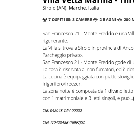
Sirolo (AN), Marche, Italia
7 OSPITI
3 CAMERE
2 BAGNI
200 
San Francesco 21 - Monte Freddo è una Villa
rigenerante.
La Villa si trova a Sirolo in provincia di A
Parcheggio privato.
San Francesco 21 - Monte Freddo gode di un
La casa è riservata ai non fumatori, ed è dota
La cucina è equipaggiata con piatti, stoviglie
frigorifero/freezer.
La zona notte è composta da 1 divano letto
con 1 matrimoniale e 3 letti singoli, e può
...
CIR: 042048-CAV-00002
CIN: IT042048B4I69F7J5Z