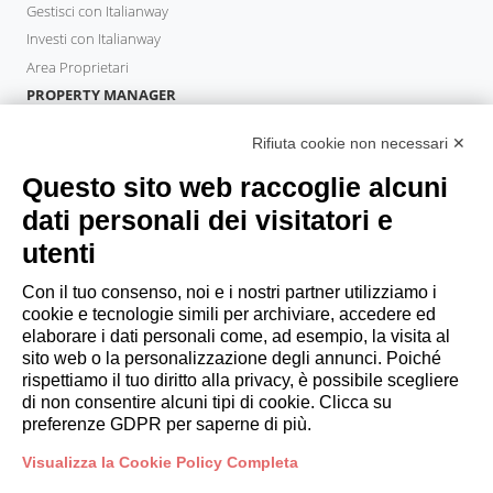
Gestisci con Italianway
Investi con Italianway
Area Proprietari
PROPERTY MANAGER
Diventa Partner
Rifiuta cookie non necessari ✕
Italianway Academy
OSPITI
Questo sito web raccoglie alcuni
Prenota un soggiorno
dati personali dei visitatori e
Soggiorni lunghi
utenti
Esperienze per gli ospiti
Sconti per gli ospiti
Con il tuo consenso, noi e i nostri partner utilizziamo i
cookie e tecnologie simili per archiviare, accedere ed
Convenzioni per Aziende
elaborare i dati personali come, ad esempio, la visita al
sito web o la personalizzazione degli annunci. Poiché
rispettiamo il tuo diritto alla privacy, è possibile scegliere
booking@italianway.house
di non consentire alcuni tipi di cookie. Clicca su
+390286882952
preferenze GDPR per saperne di più.
Visualizza la Cookie Policy Completa
Sede operativa:
Via Luisa Battistotti Sassi 11 - 20133 MI