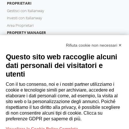
PROPRIETARI
Gestisci con Italianway
Investi con Italianway
Area Proprietari
PROPERTY MANAGER
Diventa Partner
Rifiuta cookie non necessari ✕
Italianway Academy
OSPITI
Questo sito web raccoglie alcuni
Prenota un soggiorno
dati personali dei visitatori e
Soggiorni lunghi
utenti
Esperienze per gli ospiti
Sconti per gli ospiti
Con il tuo consenso, noi e i nostri partner utilizziamo i
cookie e tecnologie simili per archiviare, accedere ed
Convenzioni per Aziende
elaborare i dati personali come, ad esempio, la visita al
sito web o la personalizzazione degli annunci. Poiché
rispettiamo il tuo diritto alla privacy, è possibile scegliere
booking@italianway.house
di non consentire alcuni tipi di cookie. Clicca su
+390286882952
preferenze GDPR per saperne di più.
Visualizza la Cookie Policy Completa