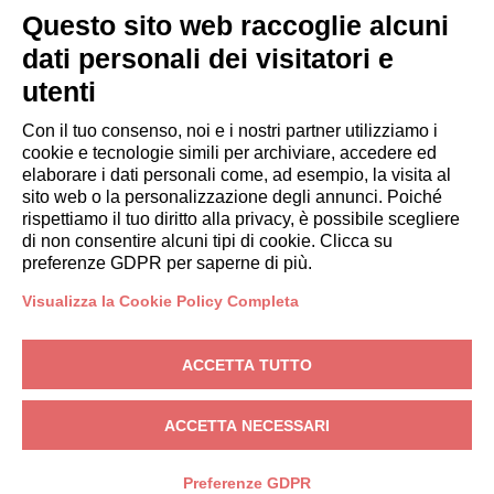
OSPITI
Questo sito web raccoglie alcuni
Prenota un soggiorno
dati personali dei visitatori e
Soggiorni lunghi
utenti
Esperienze per gli ospiti
Sconti per gli ospiti
Con il tuo consenso, noi e i nostri partner utilizziamo i
cookie e tecnologie simili per archiviare, accedere ed
Convenzioni per Aziende
elaborare i dati personali come, ad esempio, la visita al
sito web o la personalizzazione degli annunci. Poiché
rispettiamo il tuo diritto alla privacy, è possibile scegliere
booking@italianway.house
di non consentire alcuni tipi di cookie. Clicca su
+390286882952
preferenze GDPR per saperne di più.
Visualizza la Cookie Policy Completa
Sede operativa:
Via Luisa Battistotti Sassi 11 - 20133 MI
Sede legale:
Via Luisa Battistotti Sassi 11 - 20133 MI
ACCETTA TUTTO
Italianway SPA
P.IVA: 08839180968 -
PMI Innovativa
Privacy
-
Condizioni
-
Cookies
-
Whistleblowing
ACCETTA NECESSARI
PRENOTA
Preferenze GDPR