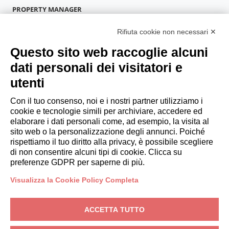
PROPERTY MANAGER
Diventa Partner
Rifiuta cookie non necessari ✕
Italianway Academy
OSPITI
Questo sito web raccoglie alcuni
Prenota un soggiorno
dati personali dei visitatori e
Soggiorni lunghi
utenti
Esperienze per gli ospiti
Sconti per gli ospiti
Con il tuo consenso, noi e i nostri partner utilizziamo i
cookie e tecnologie simili per archiviare, accedere ed
Convenzioni per Aziende
elaborare i dati personali come, ad esempio, la visita al
sito web o la personalizzazione degli annunci. Poiché
rispettiamo il tuo diritto alla privacy, è possibile scegliere
booking@italianway.house
di non consentire alcuni tipi di cookie. Clicca su
+390286882952
preferenze GDPR per saperne di più.
Visualizza la Cookie Policy Completa
Sede operativa:
Via Luisa Battistotti Sassi 11 - 20133 MI
Sede legale:
Via Luisa Battistotti Sassi 11 - 20133 MI
ACCETTA TUTTO
Italianway SPA
P.IVA: 08839180968 -
PMI Innovativa
Privacy
-
Condizioni
-
Cookies
-
Whistleblowing