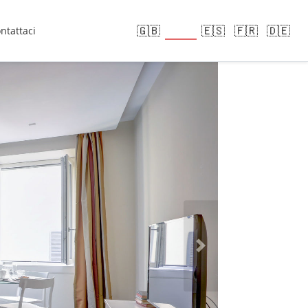
🇮🇹
🇬🇧
🇪🇸
🇫🇷
🇩🇪
ntattaci