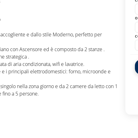
C
O
²
ccogliente e dallo stile Moderno, perfetto per
C
piano con Ascensore ed è composto da 2 stanze .
e strategica .
ta di aria condizionata, wifi e lavatrice.
e e i principali elettrodomestici: forno, microonde e
singolo nella zona giorno e da 2 camere da letto con 1
e fino a 5 persone.