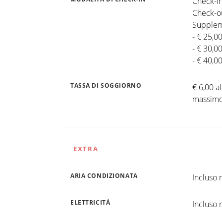
Check-in
Check-ou
Supplem
- € 25,0
- € 30,0
- € 40,0
TASSA DI SOGGIORNO
€ 6,00 a
massimo 
EXTRA
ARIA CONDIZIONATA
Incluso n
ELETTRICITÀ
Incluso n