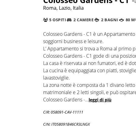
Roma, Lazio, Italia
5 OSPITI
2 CAMERE
2 BAGNI
80 M
Colosseo Gardens - C1 è un Appartamento a
soggiorni business e leisure.
L’ Appartamento si trova a Roma al primo 
Colosseo Gardens - C1 gode di una posizion
La casa è riservata ai non fumatori, ed è dota
La cucina è equipaggiata con piatti, stovigli
lavastoviglie.
La zona notte è composta da 1 divano letto 
matrimoniale e 2 letti singoli, e può ospitar
Colosseo Gardens -
...
leggi di più
CIR: 058091-CAV-11111
CIN: IT058091B46CR3LNGX